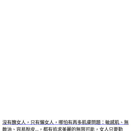
沒有醜女人，只有懶女人，哪怕有再多肌膚問題：敏感肌、無
敵油、容易脫皮...，都有追求美麗的無限可能，女人只要勤