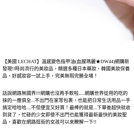
【美國 LECHAT】溫感變色指甲油(血腥瑪麗★DW44)
網購新
發現!!時尚流行的美妝品，精選多種日本藥妝、韓國美妝保養
品，好感妝容一試上手，完美無瑕完勝全場！
話說網路無國界!!!網購也沒再手軟啦.....網購世界從用的吃的
抹的一應俱全...不出門在家等包裹，也能把日常生活用品一手
搞定哈哈哈....不但便宜又好買！最棒的就是...下單後超快就收
到貨了，忙碌的少女即使不出門也能獲得最新最快的美妝聖
品，喜歡在網路逛街的女孩可以來瞭解一下!!