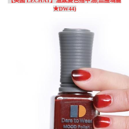
【美國 LECHAT】溫感變色指甲油(血腥瑪麗
★DW44)