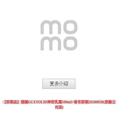
【即期品】德國GLYSOLID神奇乳霜100ml+香皂即期20180830(原廠公
司貨)