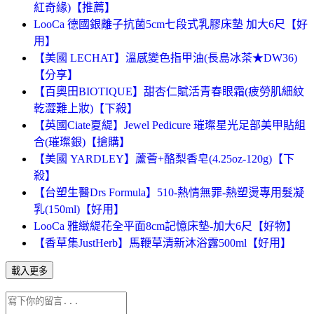
紅奇緣)【推薦】
LooCa 德國銀離子抗菌5cm七段式乳膠床墊 加大6尺【好
用】
【美國 LECHAT】溫感變色指甲油(長島冰茶★DW36)
【分享】
【百奧田BIOTIQUE】甜杏仁賦活青春眼霜(疲勞肌細紋
乾澀難上妝)【下殺】
【英國Ciate夏緹】Jewel Pedicure 璀璨星光足部美甲貼組
合(璀璨銀)【搶購】
【美國 YARDLEY】蘆薈+酪梨香皂(4.25oz-120g)【下
殺】
【台塑生醫Drs Formula】510-熱情無罪-熱塑燙專用髮凝
乳(150ml)【好用】
LooCa 雅緻緹花全平面8cm記憶床墊-加大6尺【好物】
【香草集JustHerb】馬鞭草清新沐浴露500ml【好用】
載入更多