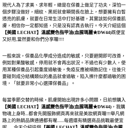
現代人為了求美、求年輕，總是在保養上做足了功夫，深怕一
個步驟沒做好，細紋、黑斑就會瞬間長在臉上，想要擁有白皙
透亮的肌膚，就要在日常生活中打好基礎，其實該如何保養肌
膚，相信你一定都知道，只是沒有認真去執行。今天介紹這個
【美國 LECHAT】溫感變色指甲油(血腥瑪麗★DW44)
既便宜
又好用,當然要和你們分享囉!!!!
一般來說，保養品化學成分造成的敏感，只要避開即可改善，
例如對果酸敏感，停用就不會再出狀況。不過也有少數人，使
用某種保養品引起重度過敏後，免疫反應被細胞記住，往後只
要碰到成分結構類似的產品就會過敏，陷入擦什麼都過敏的困
境，「就要非常小心選擇保養品」。
每當季節交替的時候，肌膚開始出現許多小問題，日前想購入
【美國 LECHAT】溫感變色指甲油(血腥瑪麗★DW44)
，我購
物魂上身時...都會先開服飾網頁再來就是美妝網頁囉!!!舉凡網
路上的熱銷品牌通通都有喔......每週還有精選商品挑戰最便宜
呢......今天介紹這個
【美國 LECHAT】溫感變色指甲油(血腥