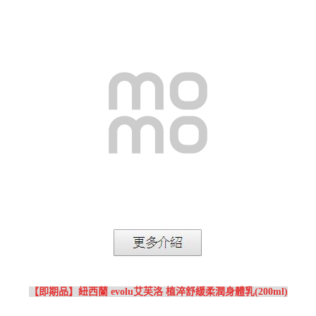
【即期品】紐西蘭 evolu艾芙洛 植淬舒緩柔潤身體乳(200ml)