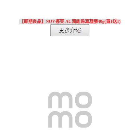
【即期良品】NOV娜芙 AC面皰保濕凝膠40g(買1送1)