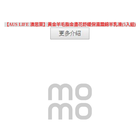
【AUS LIFE 澳思萊】黃金羊毛脂金盞花舒緩保濕霜綿羊乳凍(5入組)