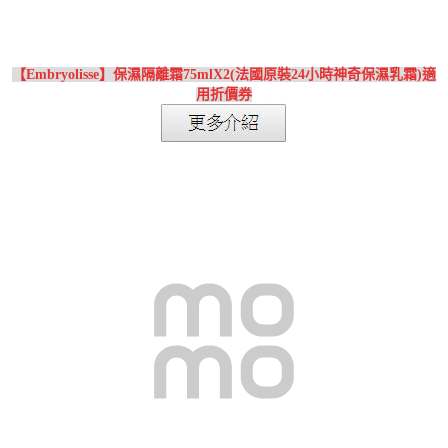
【Embryolisse】保濕隔離霜75mlX2(法國原裝24小時神奇保濕乳霜)適
用折價券